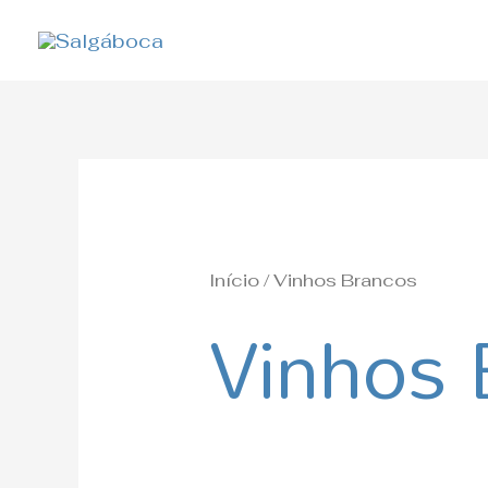
Skip
to
content
Início
/ Vinhos Brancos
Vinhos 