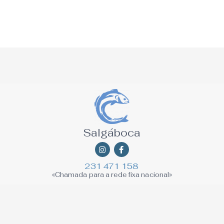
Salgáboca
Instagram
Facebook-
f
231 471 158
«Chamada para a rede fixa nacional»