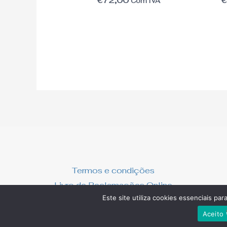
€
72,00
Com IVA
Termos e condições
Livro de Reclamações Online
Este site utiliza cookies essenciais par
Aceito