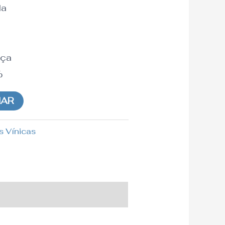
da
nça
%
NAR
s Vínicas