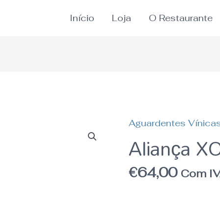
Início
Loja
O Restaurante
Aguardentes Vínica
Quantidade
Aliança X
de
Aliança
€
64,00
Com I
XO
10
Anos