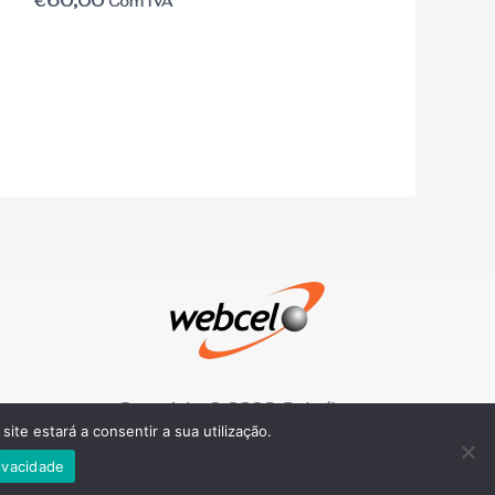
€
60,00
Com IVA
Copyright © 2026 Salgáboca
site estará a consentir a sua utilização.
rivacidade