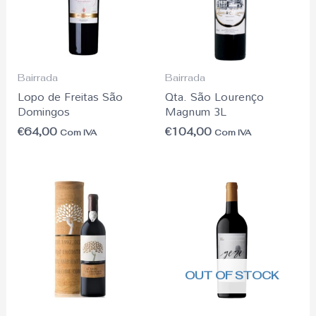
Bairrada
Bairrada
Lopo de Freitas São
Qta. São Lourenço
Domingos
Magnum 3L
€
64,00
€
104,00
Com IVA
Com IVA
OUT OF STOCK