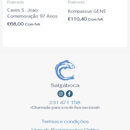
Bairrada
Bairrada
Caves S. Joao
Kompassus GENE
Comemoração 97 Anos
€
110,40
Com IVA
€
68,00
Com IVA
Salgáboca
Instagram
Facebook-
f
231 471 158
«Chamada para a rede fixa nacional»
Termos e condições
Livro de Reclamações Online