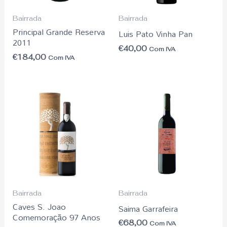
Bairrada
Bairrada
Principal Grande Reserva
Luis Pato Vinha Pan
2011
€
40,00
Com IVA
€
184,00
Com IVA
Bairrada
Bairrada
Caves S. Joao
Saima Garrafeira
Comemoração 97 Anos
€
68,00
Com IVA