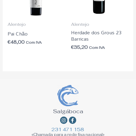
Alentejo
Alentejo
Herdade dos Grous 23
Pai Chão
Barricas
€
48,00
Com IVA
€
35,20
Com IVA
Salgáboca
Instagram
Facebook-
f
231 471 158
«Chamada para a rede fixa nacional»