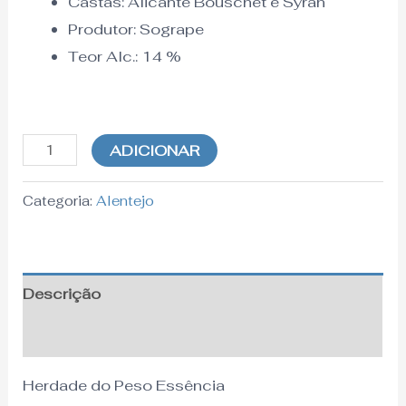
Castas: Alicante Bouschet e Syrah
Produtor: Sogrape
Teor Alc.: 14
%
ADICIONAR
Categoria:
Alentejo
Descrição
Informação adicional
Herdade do Peso Essência