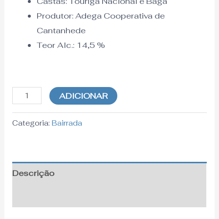
Castas: Touriga Nacional e Baga
Produtor: Adega Cooperativa de
Cantanhede
Teor Alc.:
14,5
%
ADICIONAR
Categoria:
Bairrada
Descrição
Informação adicional