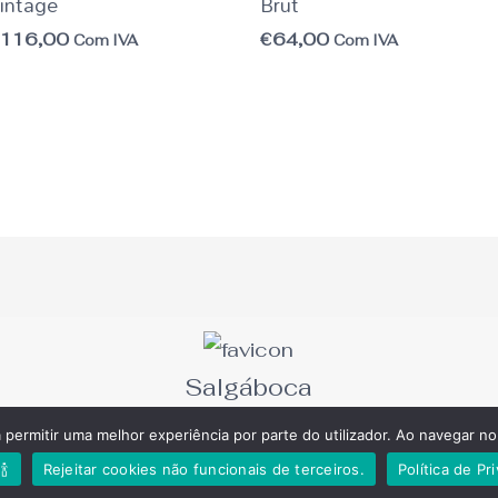
intage
Brut
€
116,00
€
64,00
Com IVA
Com IVA
Salgáboca
Instagram
Facebook-
f
a permitir uma melhor experiência por parte do utilizador. Ao navegar no 
231 471 158
🍾
Rejeitar cookies não funcionais de terceiros.
Política de Pr
«Chamada para a rede fixa nacional»