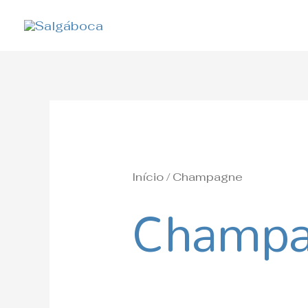
Skip
to
content
Início
/ Champagne
Champ