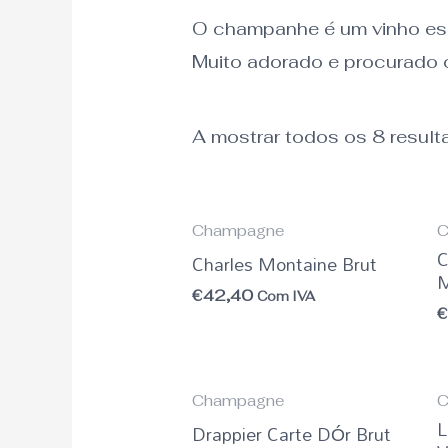
O champanhe é um vinho esp
Muito adorado e procurado 
A mostrar todos os 8 resul
Champagne
C
C
Charles Montaine Brut
M
€
42,40
Com IVA
Champagne
C
L
Drappier Carte DÓr Brut