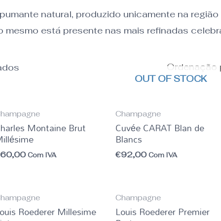
umante natural, produzido unicamente na regiã
o mesmo está presente nas mais refinadas celebr
tados
OUT OF STOCK
hampagne
Champagne
harles Montaine Brut
Cuvée CARAT Blan de
illésime
Blancs
€
60,00
€
92,00
Com IVA
Com IVA
hampagne
Champagne
ouis Roederer Millesime
Louis Roederer Premier