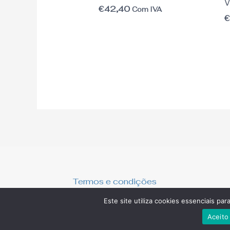
V
€
42,40
Com IVA
Termos e condições
Livro de Reclamações Online
Este site utiliza cookies essenciais par
Aceito 