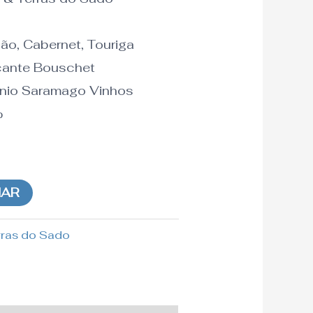
ão, Cabernet, Touriga
icante Bouschet
ónio Saramago Vinhos
%
NAR
rras do Sado