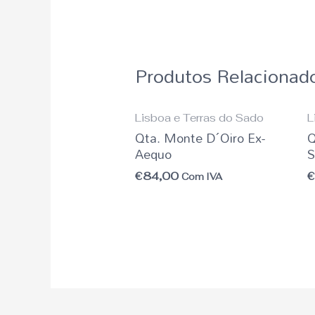
Produtos Relacionad
Lisboa e Terras do Sado
L
Qta. Monte D´Oiro Ex-
Q
Aequo
S
€
84,00
Com IVA