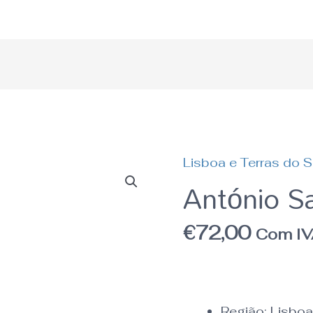
Lisboa e Terras do 
Quantidade
António S
de
António
€
72,00
Com I
Saramago
A.S.
Região:
Lisboa