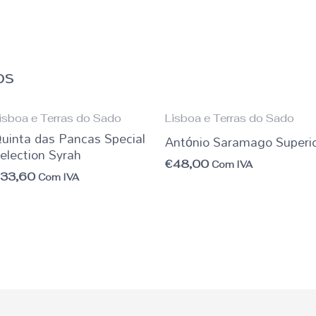
os
isboa e Terras do Sado
Lisboa e Terras do Sado
uinta das Pancas Special
António Saramago Superi
election Syrah
€
48,00
Com IVA
€
33,60
Com IVA