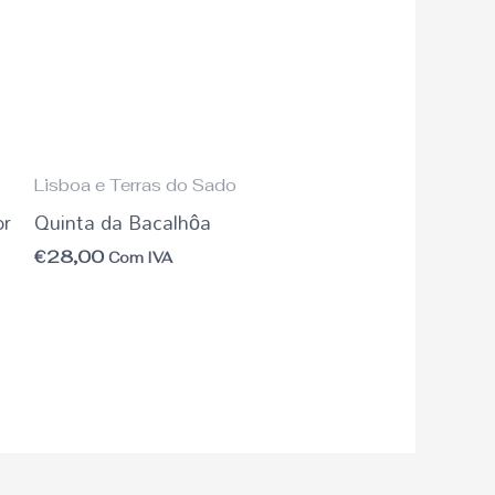
Lisboa e Terras do Sado
or
Quinta da Bacalhôa
€
28,00
Com IVA