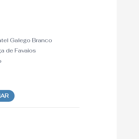
tel Galego Branco
ga de Favaios
%
NAR