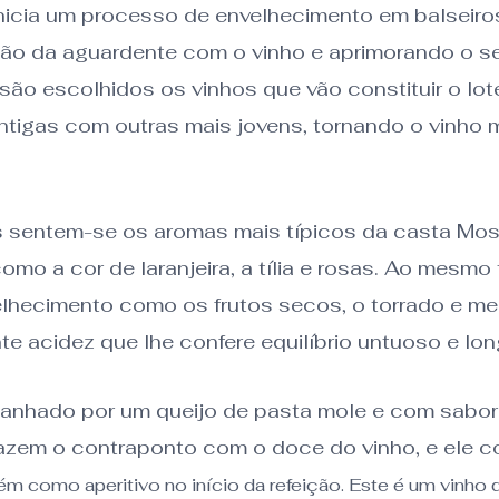
icia um processo de envelhecimento em balseiros
ção da aguardente com o vinho e aprimorando o s
ão escolhidos os vinhos que vão constituir o lot
tigas com outras mais jovens, tornando o vinho ma
 sentem-se os aromas mais típicos da casta Mo
 como a cor de laranjeira, a tília e rosas. Ao mes
lhecimento como os frutos secos, o torrado e mel
e acidez que lhe confere equilíbrio untuoso e lon
nhado por um queijo de pasta mole e com sabor 
fazem o contraponto com o doce do vinho, e ele 
 como aperitivo no início da refeição. Este é um vinho 