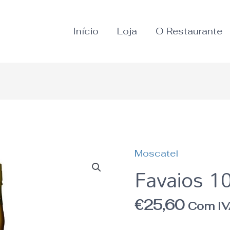
Início
Loja
O Restaurante
Moscatel
Quantidade
Favaios 1
de
Favaios
€
25,60
Com I
10
Anos