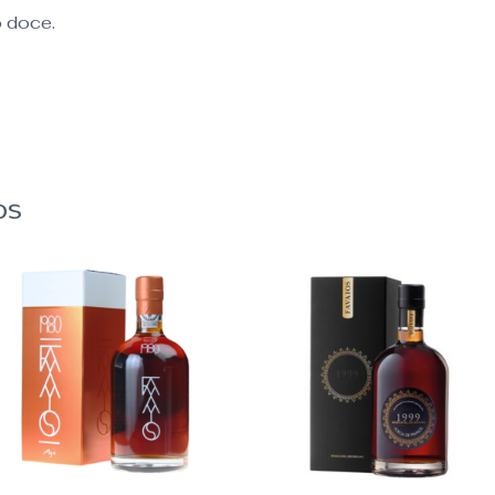
o doce.
os