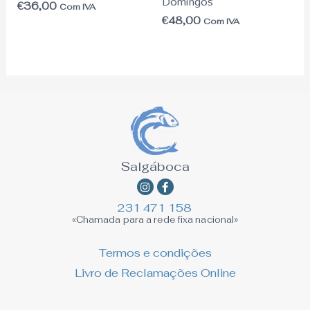
Domingos
€
36,00
Com IVA
€
48,00
Com IVA
Salgáboca
Instagram
Facebook-
f
231 471 158
«Chamada para a rede fixa nacional»
Termos e condições
Livro de Reclamações Online