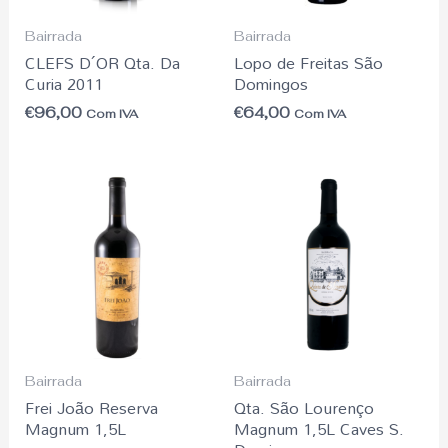
Bairrada
Bairrada
CLEFS D´OR Qta. Da
Lopo de Freitas São
Curia 2011
Domingos
€
96,00
€
64,00
Com IVA
Com IVA
Bairrada
Bairrada
Frei João Reserva
Qta. São Lourenço
Magnum 1,5L
Magnum 1,5L Caves S.