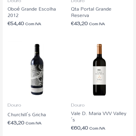
Douro
Douro
Oboé Grande Escolha
Qta Portal Grande
2012
Reserva
€
54,40
€
43,20
Com IVA
Com IVA
Douro
Douro
Vale D. Maria VVV Valley
Churchill´s Gricha
´s
€
43,20
Com IVA
€
60,40
Com IVA