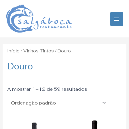
Skip
MAI
to
ME
content
Início
/
Vinhos Tintos
/ Douro
Douro
A mostrar 1–12 de 59 resultados