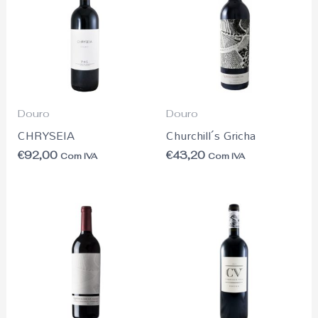
Douro
Douro
CHRYSEIA
Churchill´s Gricha
€
92,00
€
43,20
Com IVA
Com IVA