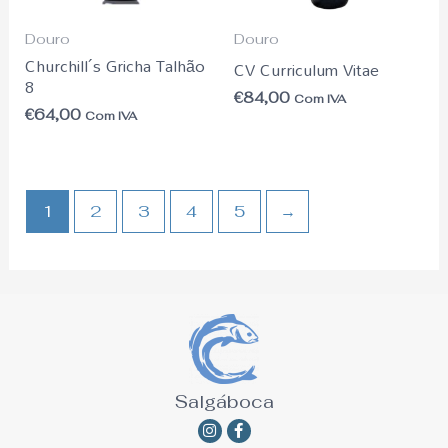
Douro
Douro
Churchill´s Gricha Talhão
CV Curriculum Vitae
8
€
84,00
Com IVA
€
64,00
Com IVA
1
2
3
4
5
→
Salgáboca
Instagram
Facebook-
f