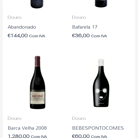
Douro
Douro
Abandonado
Bafarela 17
€
144,00
€
36,00
Com IVA
Com IVA
Douro
Douro
Barca Velha 2008
BEBESPONTOCOMES
1,280.00
€
60,00
Com IVA
Com IVA