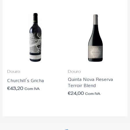
Douro
Douro
Quinta Nova Reserva
Churchill´s Gricha
Terroir Blend
€
43,20
Com IVA
€
24,00
Com IVA