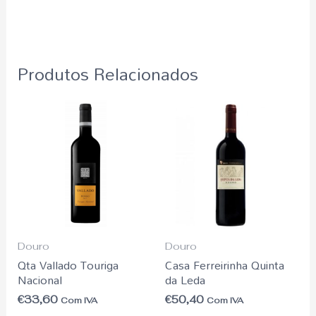
Produtos Relacionados
Douro
Douro
Qta Vallado Touriga
Casa Ferreirinha Quinta
Nacional
da Leda
€
33,60
€
50,40
Com IVA
Com IVA