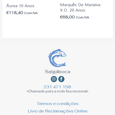
Marquês De Marialva
Áurea 10 Anos
X.O. 20 Anos
€
118,40
Com IVA
€
68,00
Com IVA
Salgáboca
Instagram
Facebook-
f
231 471 158
«Chamada para a rede fixa nacional»
Termos e condições
Livro de Reclamações Online