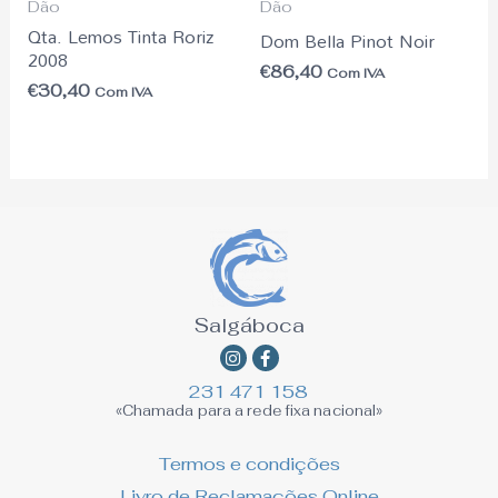
Dão
Dão
Qta. Lemos Tinta Roriz
Dom Bella Pinot Noir
2008
€
86,40
Com IVA
€
30,40
Com IVA
Salgáboca
Instagram
Facebook-
f
231 471 158
«Chamada para a rede fixa nacional»
Termos e condições
Livro de Reclamações Online