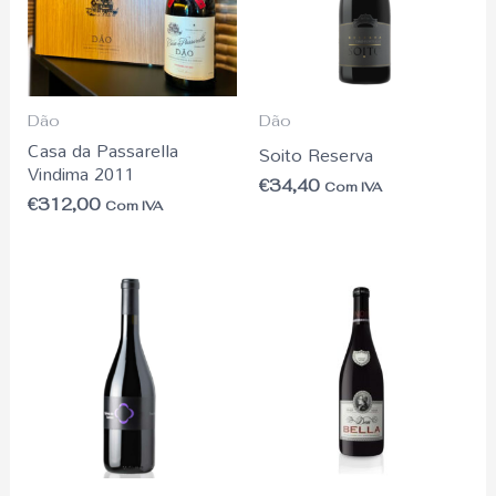
Dão
Dão
Casa da Passarella
Soito Reserva
Vindima 2011
€
34,40
Com IVA
€
312,00
Com IVA