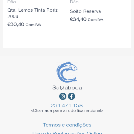
Dão
Dão
Qta. Lemos Tinta Roriz
Soito Reserva
2008
€
34,40
Com IVA
€
30,40
Com IVA
Salgáboca
Instagram
Facebook-
f
231 471 158
«Chamada para a rede fixa nacional»
Termos e condições
Livro de Reclamações Online