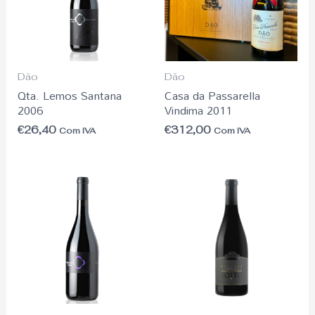
Dão
Dão
Qta. Lemos Santana
Casa da Passarella
2006
Vindima 2011
€
26,40
€
312,00
Com IVA
Com IVA