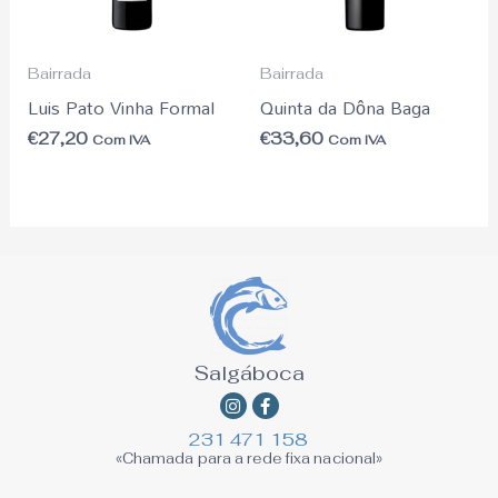
Bairrada
Bairrada
Luis Pato Vinha Formal
Quinta da Dôna Baga
€
27,20
€
33,60
Com IVA
Com IVA
Salgáboca
Instagram
Facebook-
f
231 471 158
«Chamada para a rede fixa nacional»