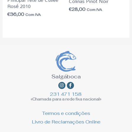
Colinas Pinot Noir
Rosé 2010
€
28,00
Com IVA
€
36,00
Com IVA
Salgáboca
Instagram
Facebook-
f
231 471 158
«Chamada para a rede fixa nacional»
Termos e condições
Livro de Reclamações Online