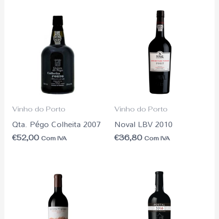
Vinho do Porto
Vinho do Porto
Qta. Pégo Colheita 2007
Noval LBV 2010
€
52,00
€
36,80
Com IVA
Com IVA