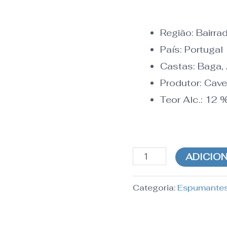
Lourenço
Bruto
Região:
Bairra
2011
País:
Portugal
Castas: Baga,
Produtor: Cav
Teor Alc.:
12
ADICIO
Categoria:
Espumantes