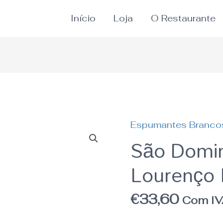
Início
Loja
O Restaurante
Espumantes Branco
Quantidade
São Domin
de
Lourenço 
São
Domingos
Qta.
€
33,60
Com I
São