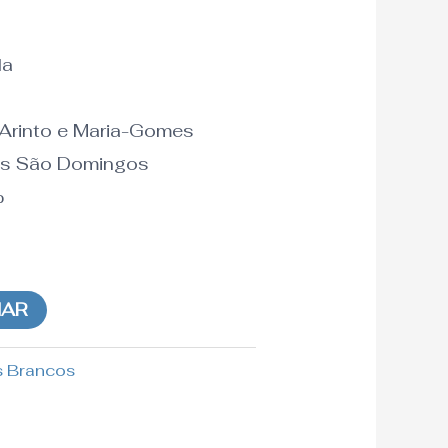
da
 Arinto e Maria-Gomes
es São Domingos
%
NAR
 Brancos