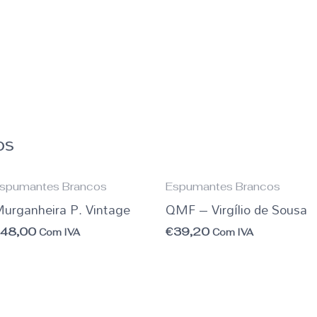
os
spumantes Brancos
Espumantes Brancos
urganheira P. Vintage
QMF – Virgílio de Sousa
€
48,00
€
39,20
Com IVA
Com IVA