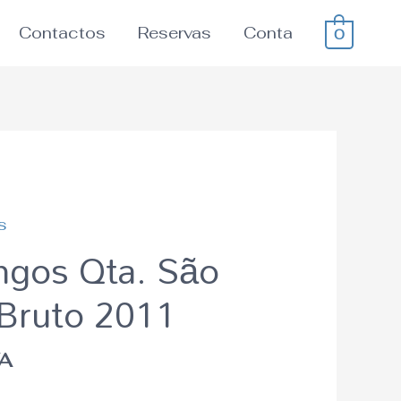
Contactos
Reservas
Conta
0
s
gos Qta. São
Bruto 2011
VA