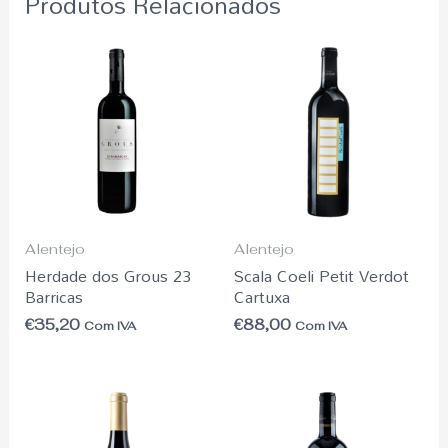
Produtos Relacionados
Alentejo
Alentejo
Herdade dos Grous 23
Scala Coeli Petit Verdot
Barricas
Cartuxa
€
35,20
€
88,00
Com IVA
Com IVA