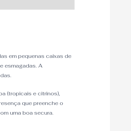
adas em pequenas caixas de
nte esmagadas. A
adas.
(tropicais e citrinos),
 presença que preenche o
 com uma boa secura.