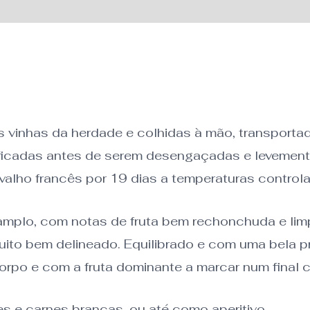
cional
as vinhas da herdade e colhidas à mão, transport
ssificadas antes de serem desengaçadas e leveme
alho francês por 19 dias a temperaturas control
mplo, com notas de fruta bem rechonchuda e limpa 
 muito bem delineado. Equilibrado e com uma bela
orpo e com a fruta dominante a marcar num final
 e carnes brancas, ou até como aperitivo.