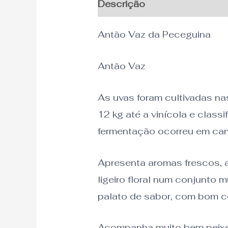
Descrição
Informação adi
Antão Vaz da Peceguina
Antão Vaz
As uvas foram cultivadas n
12 kg até a vinícola e cla
fermentação ocorreu em carv
Apresenta aromas frescos, a
ligeiro floral num conjunto
palato de sabor, com bom c
Acompanha muito bem peixes