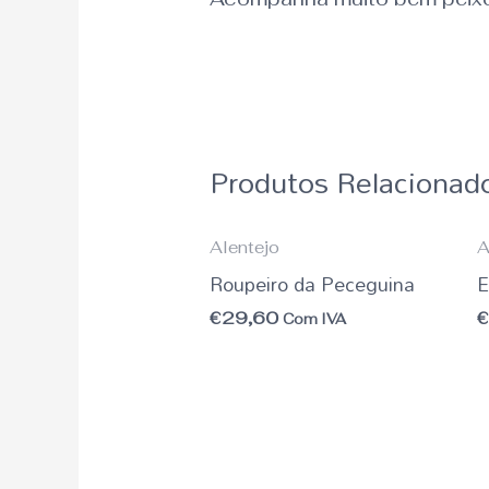
Produtos Relacionad
Alentejo
A
Roupeiro da Peceguina
E
€
29,60
Com IVA