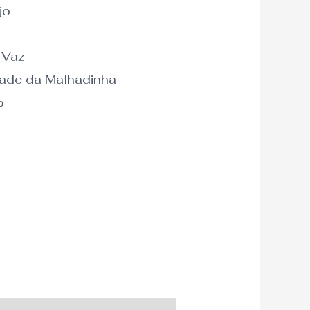
jo
 Vaz
dade da Malhadinha
%