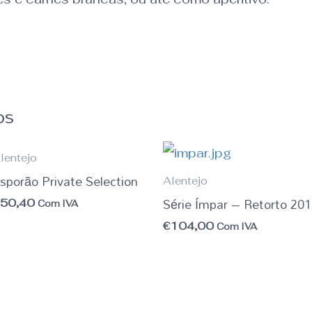
os
lentejo
sporão Private Selection
Alentejo
Série Ímpar – Retorto 20
€
50,40
Com IVA
€
104,00
Com IVA