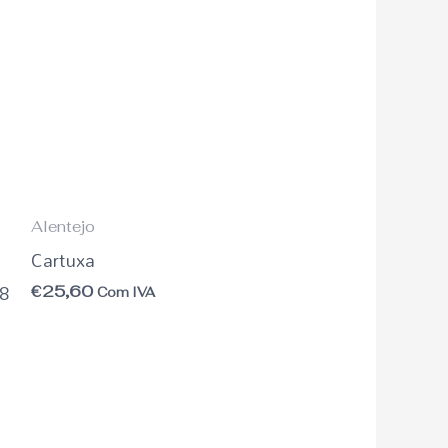
Alentejo
Cartuxa
18
€
25,60
Com IVA