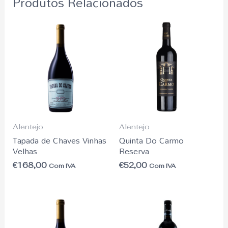
Produtos Relacionados
Alentejo
Alentejo
Tapada de Chaves Vinhas
Quinta Do Carmo
Velhas
Reserva
€
168,00
€
52,00
Com IVA
Com IVA