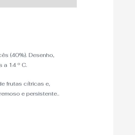
cês (40%). Desenho,
 a 14 º C.
 frutas cítricas e,
remoso e persistente..