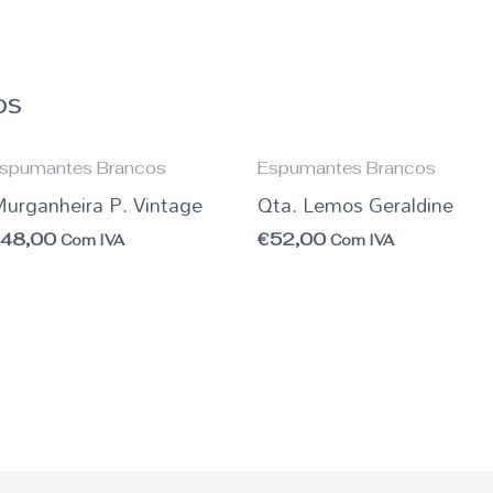
os
spumantes Brancos
Espumantes Brancos
urganheira P. Vintage
Qta. Lemos Geraldine
€
48,00
€
52,00
Com IVA
Com IVA