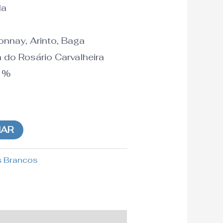
da
onnay, Arinto, Baga
a do Rosário Carvalheira
%
NAR
 Brancos