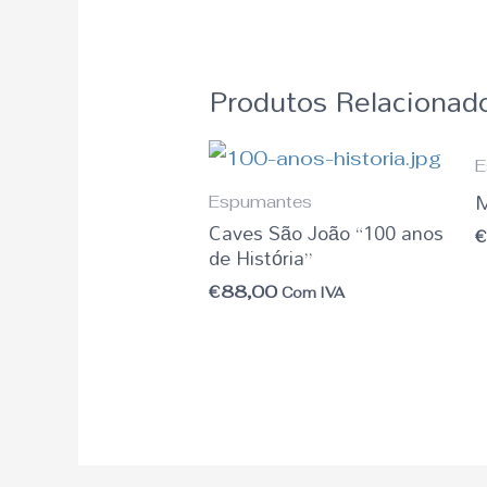
Produtos Relacionad
E
M
Espumantes
Caves São João “100 anos
de História”
€
88,00
Com IVA