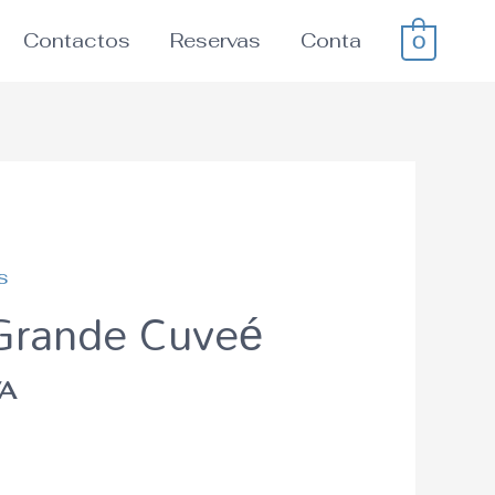
Contactos
Reservas
Conta
0
s
Grande Cuveé
VA