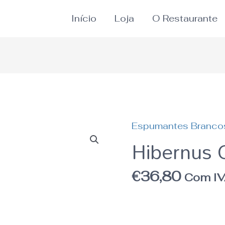
Início
Loja
O Restaurante
Espumantes Branco
Quantidade
Hibernus 
de
Hibernus
€
36,80
Com I
Grande
Cuveé