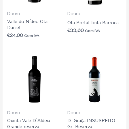
Douro
Douro
Valle do Nídeo Qta.
Qta Portal Tinta Barroca
Daniel
€
33,60
Com IVA
€
24,00
Com IVA
Douro
Douro
Quinta Vale D´Aldeia
D. Graça INSUSPEITO
Grande reserva
Gr. Reserva