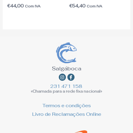
€
44,00
€
54,40
Com IVA
Com IVA
Salgáboca
Instagram
Facebook-
f
231 471 158
«Chamada para a rede fixa nacional»
Termos e condições
Livro de Reclamações Online