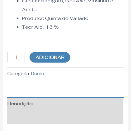
Castas: Rabigato, Gouveio, Viosinho e
Arinto
Produtor: Quinta do Vallado
Teor Alc.:
13
%
ADICIONAR
Categoria:
Douro
Descrição
Informação adicional